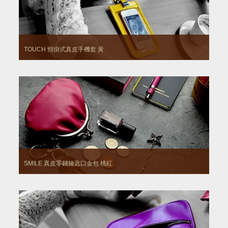
TOUCH 頸掛式真皮手機套
黃
SMILE 真皮零錢鑰匙口金包
桃紅