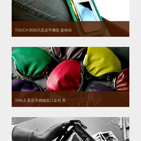
TOUCH 頸掛式真皮手機套
森林綠
SMILE 真皮零錢鑰匙口金包
黃