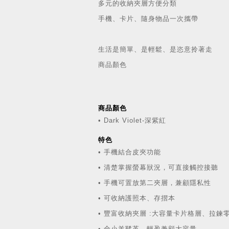
多元的收納夾層方便分類
手機、卡片、隨身物品一次攜帶
生活是簡單、是輕鬆、是恣意拎著走
商品顏色
商品顏色
• Dark Violet-深紫紅
特色
• 手機結合皮夾功能
• 清楚掌握螢幕狀況，可直接觸控接聽
• 手機可置放第二夾層，兼顧隱私性
• 可收納護照本、存摺本
• 豐富收納夾層 :大容量卡片格層、拉
• 全小羊鞣革，輕盈兼顧大容量