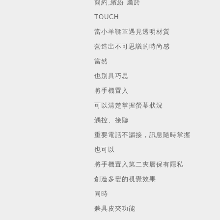
簡約,繽紛 屬於
TOUCH
當小羊鞣革遇見透明材質
營造出不可思議的時尚感
當然
也別具巧思
將手機置入
可以清楚掌握螢幕狀況
觸控、接聽
重要電話不漏接，訊息隨時掌握
也可以
將手機置入第二夾層保有隱私
創造多變的視覺效果
同時
兼具皮夾功能