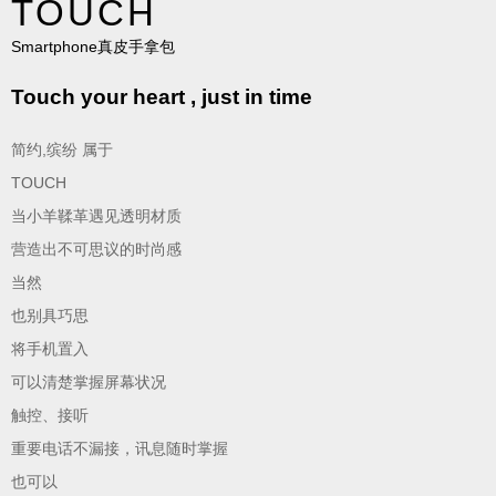
TOUCH
Smartphone真皮手拿包
Touch your heart , just in time
简约,缤纷 属于
TOUCH
当小羊鞣革遇见透明材质
营造出不可思议的时尚感
当然
也别具巧思
将手机置入
可以清楚掌握屏幕状况
触控、接听
重要电话不漏接，讯息随时掌握
也可以