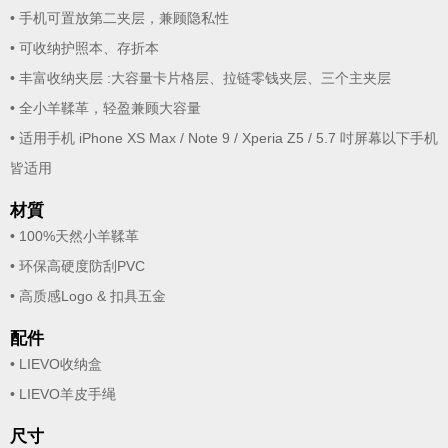
• 手机可置放第二夹层，兼顾隐私性
• 可收纳护照本、存折本
• 丰富收纳夹层 :大容量卡片格层、拉链零钱夹层、三个主夹层
• 全小羊鞣革，轻盈兼顾大容量
• 适用手机 iPhone XS Max / Note 9 / Xperia Z5 / 5.7 吋屏幕以下手机
皆适用
材質
• 100%天然小羊鞣革
• 环保高硬度防刮PVC
• 高质感Logo & 扣具五金
配件
• LIEVO收纳盒
• LIEVO羊皮手绳
尺寸