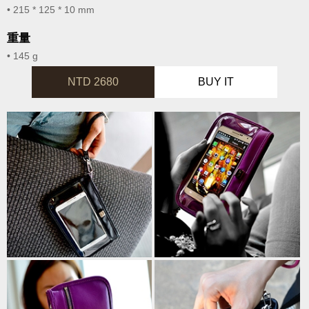
• 215 * 125 * 10 mm
重量
• 145 g
NTD 2680
BUY IT