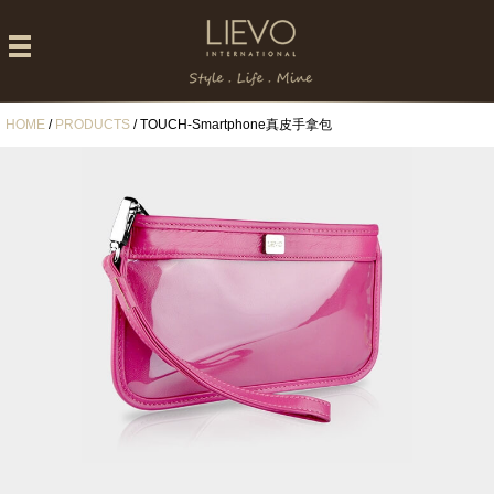
HOME
/
PRODUCTS
/ TOUCH-Smartphone真皮手拿包