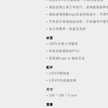
• 颈挂皮绳人体工学设计，皮绳曲线贴和
• 颈挂皮绳搭配logo五金特殊设计，可调
• 可吊挂于其他包款内部，不再遍寻不着
• 全小羊鞣革，轻盈无负担
材質
• 100%天然小羊鞣革
• 环保高硬度防刮PVC
• 高质感Logo & 磁扣五金
配件
• LIEVO收纳盒
• LIEVO羊皮颈挂绳
尺寸
• 106 * 186 * 5 mm
重量