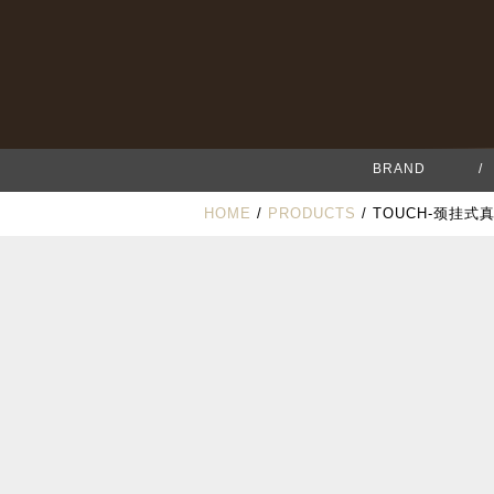
BRAND
/
HOME
/
PRODUCTS
/ TOUCH-颈挂式