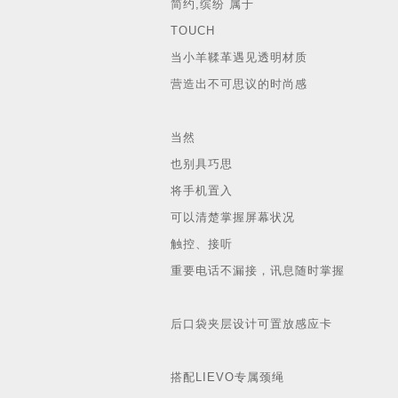
简约,缤纷 属于
TOUCH
当小羊鞣革遇见透明材质
营造出不可思议的时尚感
当然
也别具巧思
将手机置入
可以清楚掌握屏幕状况
触控、接听
重要电话不漏接，讯息随时掌握
后口袋夹层设计可置放感应卡
搭配LIEVO专属颈绳