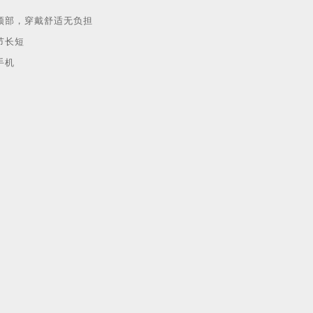
颈部，穿戴舒适无负担
节长短
手机