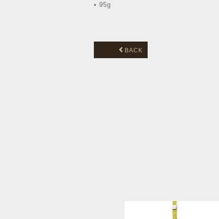
• 95g
BACK