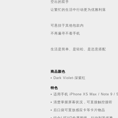
空出的双手
让繁忙的生活中行动更为优雅利落
可悬挂于其他包款内
不再遍寻不着手机
生活是简单、是轻松、是恣意搭配
商品顏色
• Dark Violet-深紫红
特色
• 适用手机 iPhone XS Max / Note 
• 清楚掌握屏幕状况，可直接触控接听
• 后口袋可置放感应卡等卡片物品
• 结合LIEVO专属颈绳，行动利落优雅