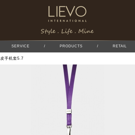
SERVICE
/
PRODUCTS
/
RETAIL
真皮手机套5.7